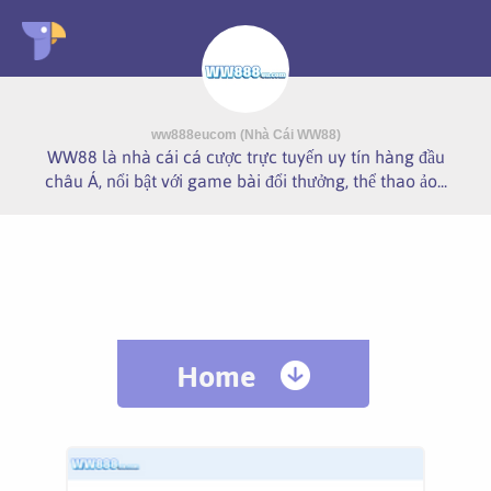
ww888eucom (Nhà Cái WW88)
WW88 là nhà cái cá cược trực tuyến uy tín hàng đầu
châu Á, nổi bật với game bài đổi thưởng, thể thao ảo...
Home