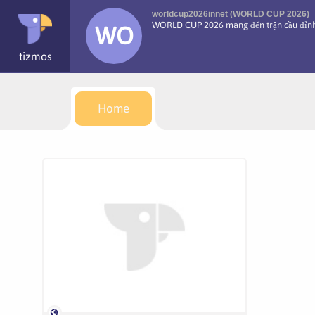
worldcup2026innet (WORLD CUP 2026)
WORLD CUP 2026 mang đến trận cầu đỉnh
WO
tizmos
Home