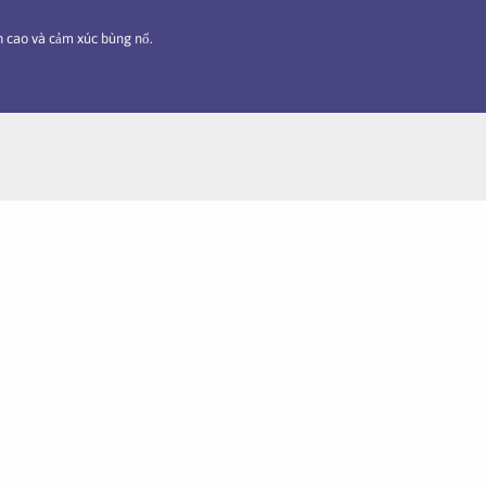
 cao và cảm xúc bùng nổ.