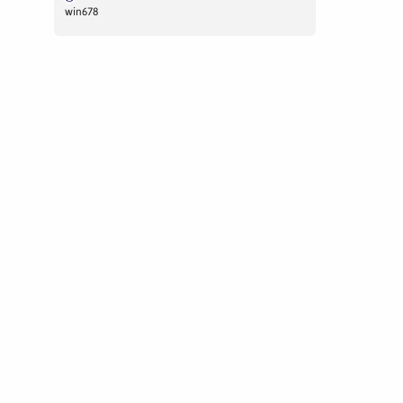
win678