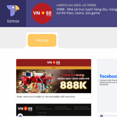
vn88t3com (Nhà cái VN88)
VN88 - Nhà cái trực tuyến hàng đầu, mang
với thể thao, casino, slot game.
tizmos
Home