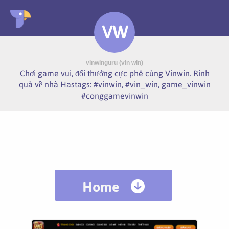
VW
vinwinguru (vin win)
Chơi game vui, đổi thưởng cực phê cùng Vinwin. Rinh
quà về nhà Hastags: #vinwin, #vin_win, game_vinwin
#conggamevinwin
Home