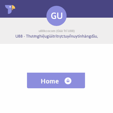
GU
u88kcocom (Giải Trí U88)
U88 - Thươnghiệugiảitrítrựctuyếnuytínhàngđầu,
Home