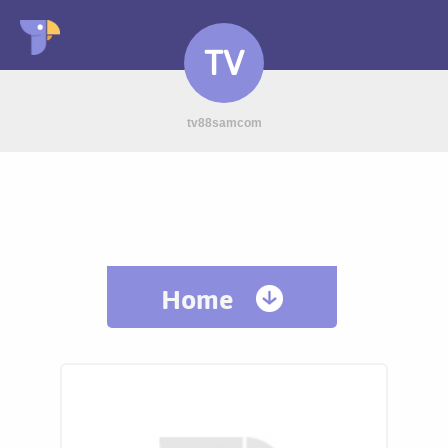
TV
tv88samcom
Home