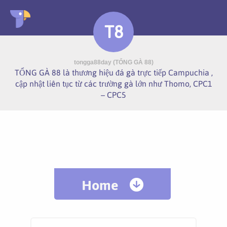
T8
tongga88day (TỔNG GÀ 88)
TỔNG GÀ 88 là thương hiệu đá gà trực tiếp Campuchia ,
cập nhật liên tục từ các trường gà lớn như Thomo, CPC1
– CPC5
Home