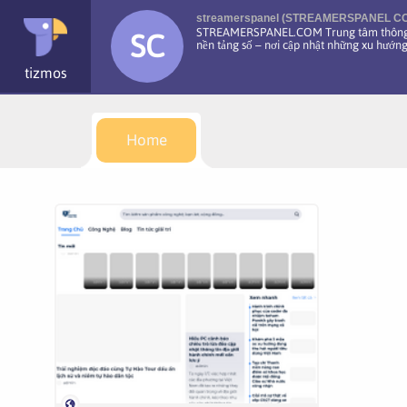
streamerspanel (STREAMERSPANEL C
STREAMERSPANEL.COM Trung tâm thông ti
SC
nền tảng số – nơi cập nhật những xu hướng
tizmos
Home