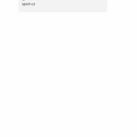
sport-cz