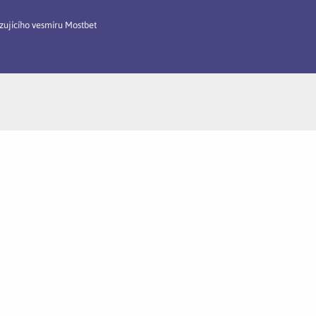
lzujícího vesmíru Mostbet