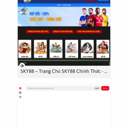
SKY88 – Trang Chủ SKY88 Chính Thức - Nhà Cái TOP 1 Việt Nam