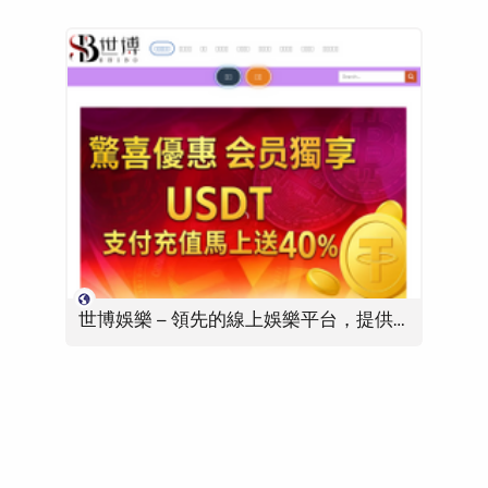
世博娛樂 – 領先的線上娛樂平台，提供多樣化遊戲及高賠率投注