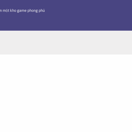
 đến một kho game phong phú