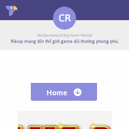
CR
rikvipproblog (Cổng Game Rikvip)
Rikvip mang đến thế giới game đổi thưởng phong phú,
Home