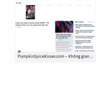
PumpkinSpiceKisses.com – Không gian công nghệ & phần mềm dành cho thế hệ sáng tạo