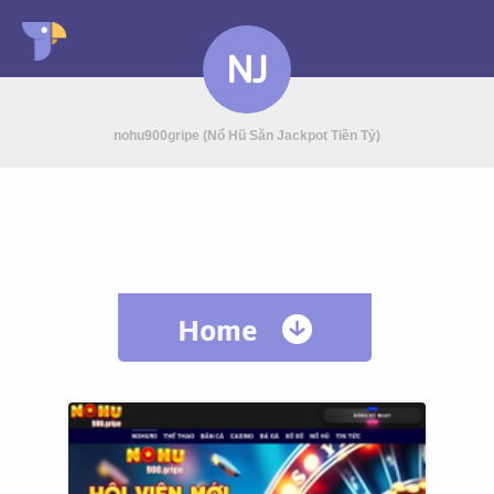
NJ
nohu900gripe (Nổ Hũ Săn Jackpot Tiền Tỷ)
Home