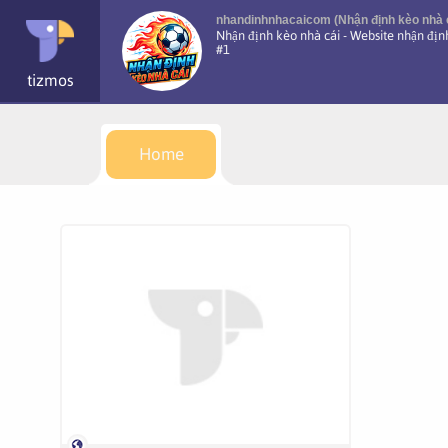
nhandinhnhacaicom (Nhận định kèo nhà 
Nhận định kèo nhà cái - Website nhận định
#1
tizmos
Home