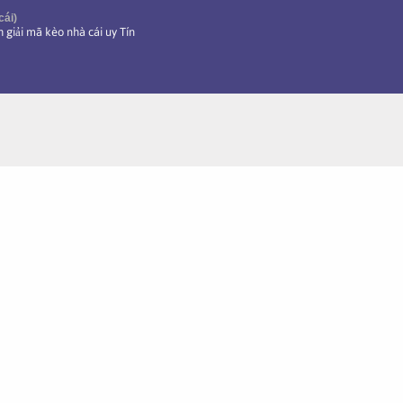
cái)
 giải mã kèo nhà cái uy Tín