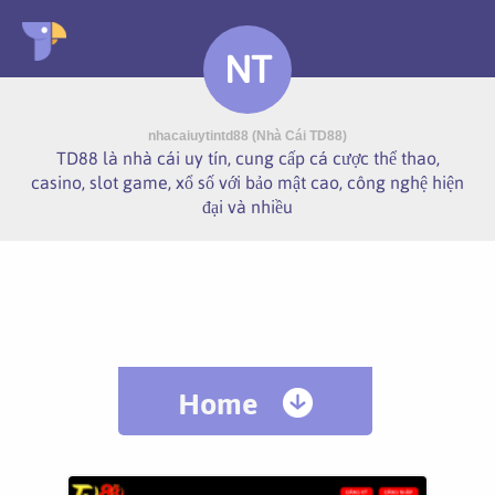
NT
nhacaiuytintd88 (Nhà Cái TD88)
TD88 là nhà cái uy tín, cung cấp cá cược thể thao,
casino, slot game, xổ số với bảo mật cao, công nghệ hiện
đại và nhiều
Home