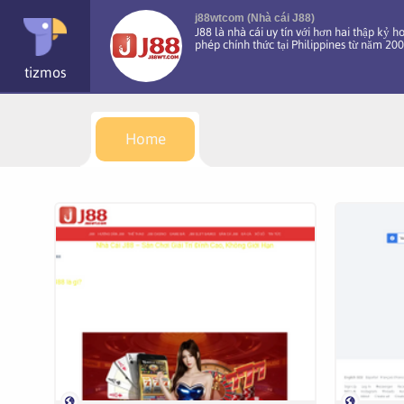
j88wtcom (Nhà cái J88)
J88 là nhà cái uy tín với hơn hai thập kỷ 
phép chính thức tại Philippines từ năm 200
tizmos
Home