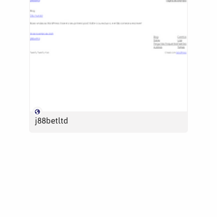
j88betltd