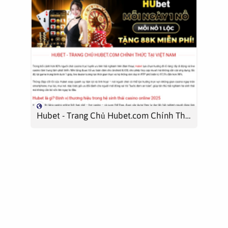
Hubet - Trang Chủ Hubet.com Chính Thức Tại Việt Nam