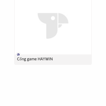
Cổng game HAYWIN