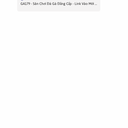
GA179 - Sân Chơi Đá Gà Đẳng Cấp - Link Vào Mới Nhất