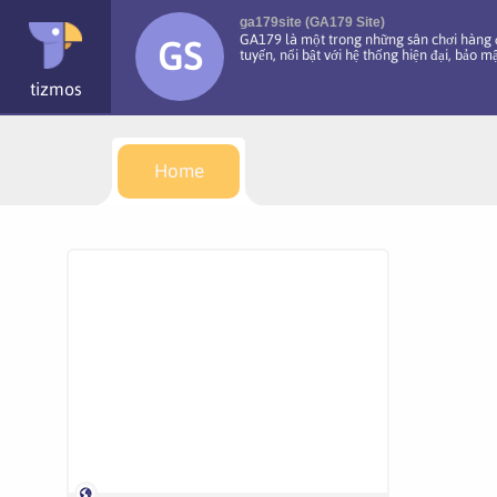
ga179site (GA179 Site)
GA179 là một trong những sân chơi hàng đ
GS
tuyến, nổi bật với hệ thống hiện đại, bảo m
tizmos
Home