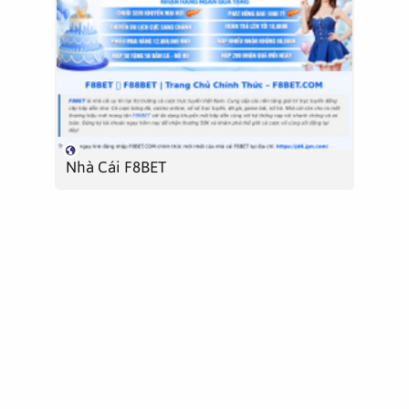
Nhà Cái F8BET