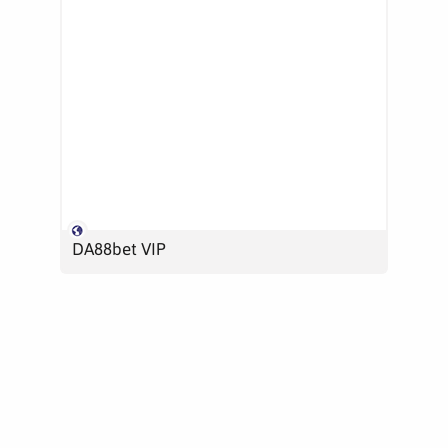
DA88bet VIP