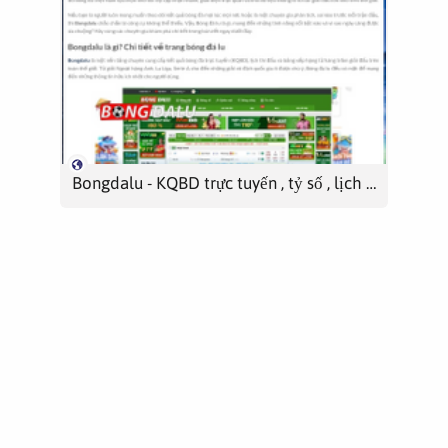
Bongdalu - KQBD trực tuyến , tỷ số , lịch thi đấu, BXH mới nhất 2025