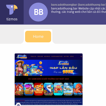
bancadoithuongbar (bancadoithuong bar
bancadoithuong.bar Website cập nhật các t
BB
thưởng, các trang web chơi bắn cá đổi thư
tizmos
Home