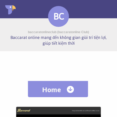
BC
baccaratonlineclub (baccaratonline Club)
Baccarat online mang đến không gian giải trí tiện lợi,
giúp tiết kiệm thời
Home