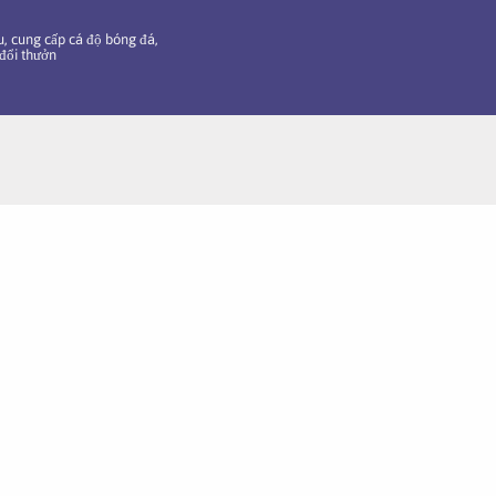
u, cung cấp cá độ bóng đá,
 đổi thưởn