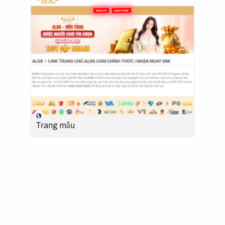
Trang mẫu