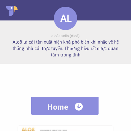
AL
alo8studio (Alo8)
Alo8 là cái tên xuất hiện khá phổ biến khi nhắc về hệ
thống nhà cái trực tuyến. Thương hiệu rất được quan
tâm trong lĩnh
Home