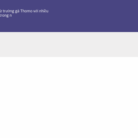
từ trường gà Thomo với nhiều
 trong n