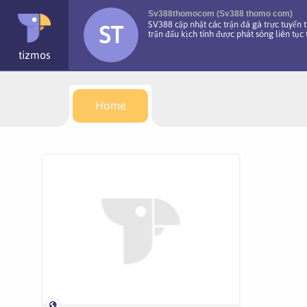
Sv388thomocom (Sv388 thomo com)
SV388 cập nhật các trận đá gà trực tuyến 
ST
trận đấu kịch tính được phát sóng liên tục
tizmos
Home