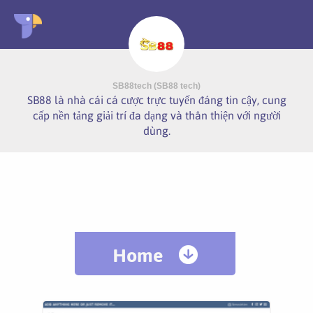
SB88tech (SB88 tech)
SB88 là nhà cái cá cược trực tuyến đáng tin cậy, cung
cấp nền tảng giải trí đa dạng và thân thiện với người
dùng.
Home