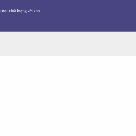
 cược chất lượng với kho