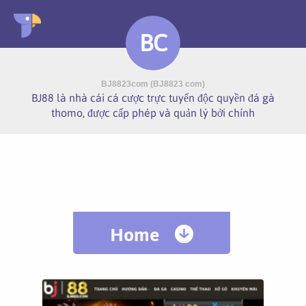
BC
BJ8823com (BJ8823 com)
BJ88 là nhà cái cá cược trực tuyến độc quyền đá gà
thomo, được cấp phép và quản lý bởi chính
Home