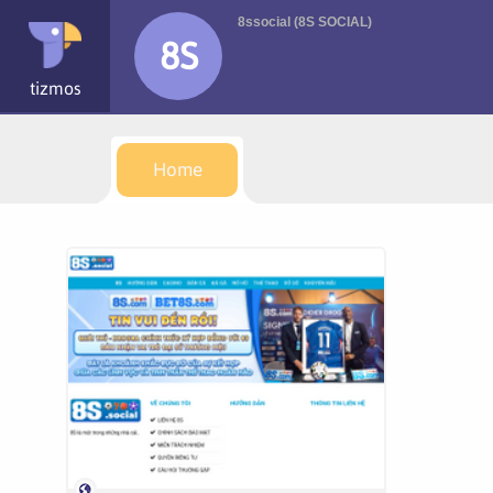
8ssocial (8S SOCIAL)
8S
tizmos
Home