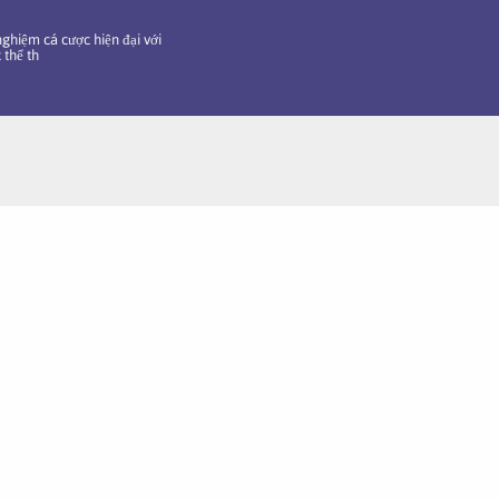
nghiệm cá cược hiện đại với
 thể th