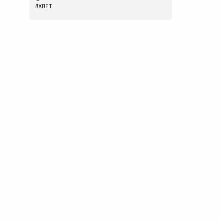
8XBET