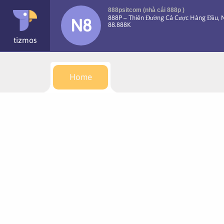
888psitcom (nhà cái 888p )
888P – Thiên Đường Cá Cược Hàng Đầu, 
N8
88.888K
tizmos
Home