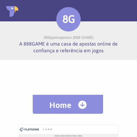
8G
888gamegames (888 GAME)
A 888GAME é uma casa de apostas online de
confiança e referência em jogos
Home