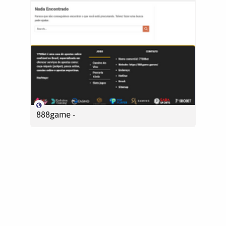
888game -