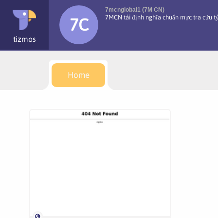
7mcnglobal1 (7M CN)
7MCN tái định nghĩa chuẩn mực tra cứu tỷ
7C
tizmos
Home