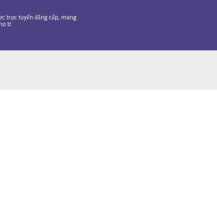
cược trực tuyến đẳng cấp, mang
no tr