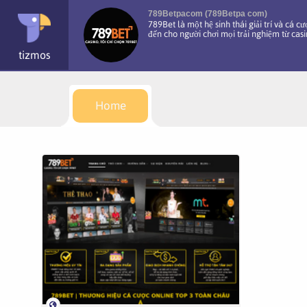
789Betpacom (789Betpa com)
789Bet là một hệ sinh thái giải trí và cá 
đến cho người chơi mọi trải nghiệm từ casi
tizmos
Home