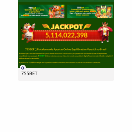
755BET