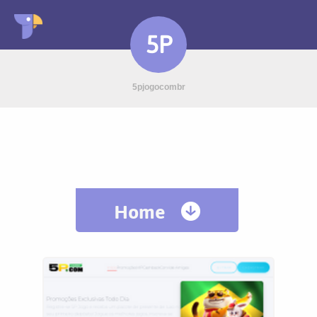
5P
5pjogocombr
Home