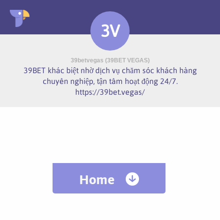
3V
39betvegas (39BET VEGAS)
39BET khác biệt nhờ dịch vụ chăm sóc khách hàng
chuyên nghiệp, tận tâm hoạt động 24/7.
https://39bet.vegas/
Home