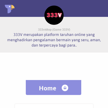
333vidtop (Game 333V)
333V merupakan platform taruhan online yang
menghadirkan pengalaman bermain yang seru, aman,
dan terpercaya bagi para..
Home