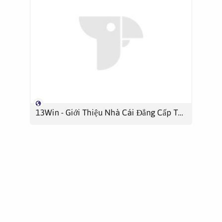
13Win - Giới Thiệu Nhà Cái Đẳng Cấp TOP 1 Tại Châu Á