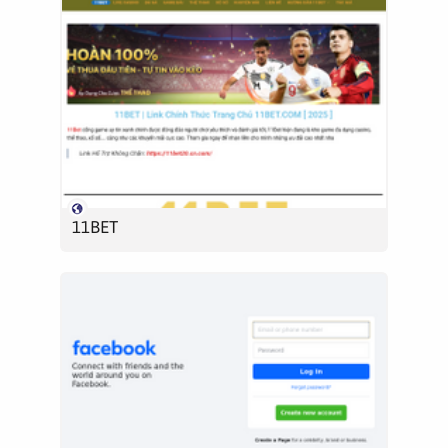
11BET