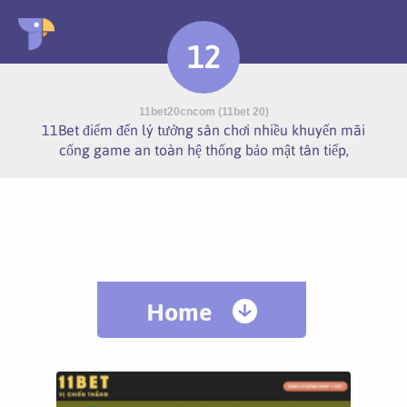
12
11bet20cncom (11bet 20)
11Bet điểm đến lý tưởng sân chơi nhiều khuyến mãi
cổng game an toàn hệ thống bảo mật tân tiếp,
Home